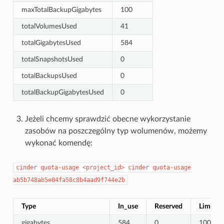
maxTotalBackupGigabytes
100
totalVolumesUsed
41
totalGigabytesUsed
584
totalSnapshotsUsed
0
totalBackupsUsed
0
totalBackupGigabytesUsed
0
Jeżeli chcemy sprawdzić obecne wykorzystanie
zasobów na poszczególny typ wolumenów, możemy
wykonać komendę:
cinder
quota-usage
<project_id>
cinder
quota-usage
ab5b748ab5e04fa58c8b4aad9f744e2b
Type
In_use
Reserved
Limit
gigabytes
584
0
1000