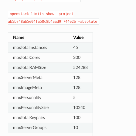
openstack
limits
show
–project
ab5b748ab5e04fa58c8b4aad9f744e2b
–absolute
Name
Value
maxTotalInstances
45
maxTotalCores
200
maxTotalRAMSize
524288
maxServerMeta
128
maxImageMeta
128
maxPersonality
5
maxPersonalitySize
10240
maxTotalKeypairs
100
maxServerGroups
10