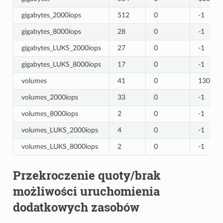
gigabytes_2000iops
512
0
-1
gigabytes_8000iops
28
0
-1
gigabytes_LUKS_2000iops
27
0
-1
gigabytes_LUKS_8000iops
17
0
-1
volumes
41
0
130
volumes_2000iops
33
0
-1
volumes_8000iops
2
0
-1
volumes_LUKS_2000iops
4
0
-1
volumes_LUKS_8000iops
2
0
-1
Przekroczenie quoty/brak
możliwości uruchomienia
dodatkowych zasobów