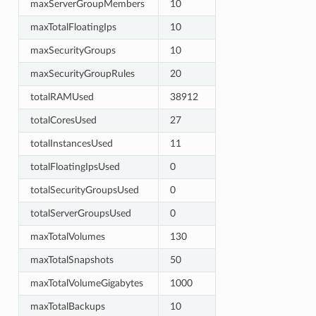
maxServerGroupMembers
10
maxTotalFloatingIps
10
maxSecurityGroups
10
maxSecurityGroupRules
20
totalRAMUsed
38912
totalCoresUsed
27
totalInstancesUsed
11
totalFloatingIpsUsed
0
totalSecurityGroupsUsed
0
totalServerGroupsUsed
0
maxTotalVolumes
130
maxTotalSnapshots
50
maxTotalVolumeGigabytes
1000
maxTotalBackups
10