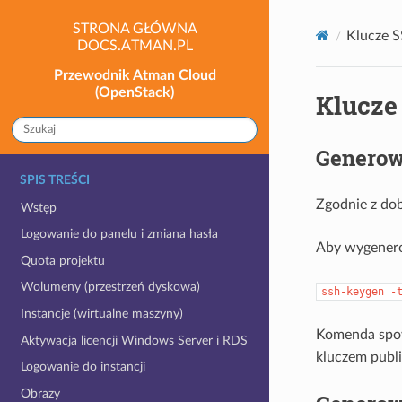
STRONA GŁÓWNA
Klucze 
DOCS.ATMAN.PL
Przewodnik Atman Cloud
(OpenStack)
Klucze
Generow
SPIS TREŚCI
Zgodnie z do
Wstęp
Logowanie do panelu i zmiana hasła
Aby wygenero
Quota projektu
Wolumeny (przestrzeń dyskowa)
ssh-keygen
-
Instancje (wirtualne maszyny)
Komenda spow
Aktywacja licencji Windows Server i RDS
kluczem publ
Logowanie do instancji
Obrazy