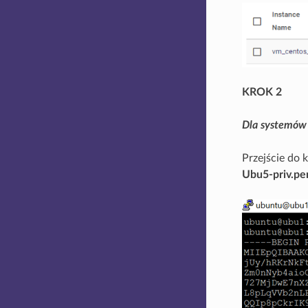
KROK 2
Dla systemów 
Przejście do 
Ubu5-priv.p