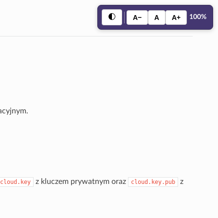
A−
A
A+
100%
acyjnym.
z kluczem prywatnym oraz
z
cloud.key
cloud.key.pub