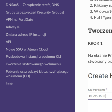
DNSaaS – Zarządzanie strefą DNS
Klikamy n
W otwarty
Grupy zabezpieczeń (Security Groups)
PuTTYgen 
VPN na FortiGate
Adresy IP
Tworzen
Zmiana adresu IP instancji
API
KROK 1
Nowe SSO w Atman Cloud
Na ekranie
Pr
Przebudowa instancji z poziomu CLI
stworzony prz
Tworzenie szyfrowanego wolumenu
Pobranie oraz odczyt klucza szyfrującego
wolumenu (CLI)
Inne