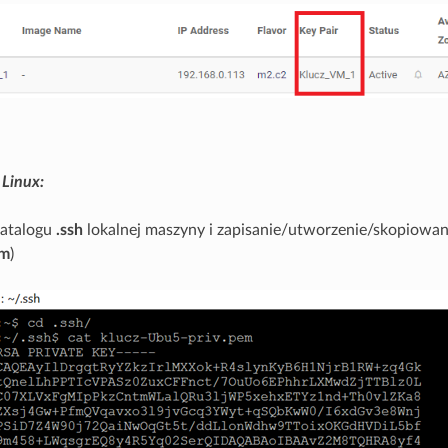
Linux:
katalogu
.ssh
lokalnej maszyny i zapisanie/utworzenie/skopiowani
em
)