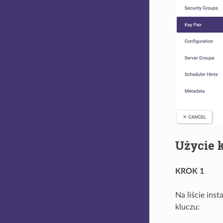
Użycie 
KROK 1
Na liście inst
kluczu: