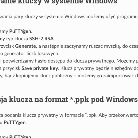
anie kluczy w systemie Windows
wania pary kluczy w systemie Windows możemy użyć program
iamy
PuTTYgen
.
y typ klucza
SSH-2 RSA
.
rzycisk
Generate
, a następnie zaczynamy ruszać myszką, do cza
ko generator liczb losowych.
i potwierdzamy hasło dostępu do klucza prywatnego. Możemy pozo
a przycisk
Save private key
. Klucz prywatny będzie niezbędny d
y, bądź kopiujemy klucz publiczny – możemy go zaimportować d
ja klucza na format *.ppk pod Windows
 podania klucza prywatny w formacie *.ppk. Aby przekonwert
mu
PuTTYgen
.
iamy
PuTTYgen
.