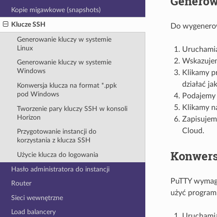
Generow
Kopie migawkowe (snapshots)
Klucze SSH
Do wygenero
Generowanie kluczy w systemie
Linux
Urucham
Wskazujem
Generowanie kluczy w systemie
Windows
Klikamy p
działać ja
Konwersja klucza na format *.ppk
pod Windows
Podajemy 
Klikamy n
Tworzenie pary kluczy SSH w konsoli
Horizon
Zapisujem
Cloud.
Przygotowanie instancji do
korzystania z klucza SSH
Konwers
Użycie klucza do logowania
Hasło administratora do instancji
PuTTY wymaga
Router
użyć progra
Sieci wewnętrzne
Load balancery
Urucham