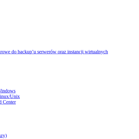
rowe do backup’u serwerów oraz instancji wirtualnych
 Windows
Linux/Unix
d Center
azy)