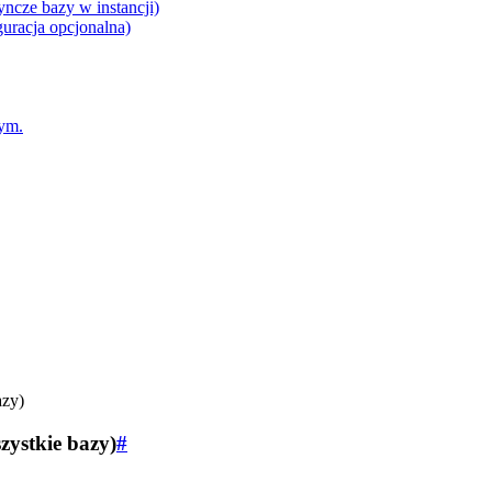
ncze bazy w instancji)
uracja opcjonalna)
nym.
azy)
ystkie bazy)
#