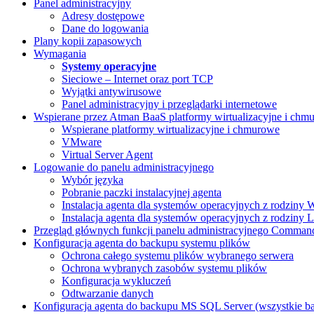
Panel administracyjny
Adresy dostępowe
Dane do logowania
Plany kopii zapasowych
Wymagania
Systemy operacyjne
Sieciowe – Internet oraz port TCP
Wyjątki antywirusowe
Panel administracyjny i przeglądarki internetowe
Wspierane przez Atman BaaS platformy wirtualizacyjne i chmu
Wspierane platformy wirtualizacyjne i chmurowe
VMware
Virtual Server Agent
Logowanie do panelu administracyjnego
Wybór języka
Pobranie paczki instalacyjnej agenta
Instalacja agenta dla systemów operacyjnych z rodziny
Instalacja agenta dla systemów operacyjnych z rodziny 
Przegląd głównych funkcji panelu administracyjnego Comman
Konfiguracja agenta do backupu systemu plików
Ochrona całego systemu plików wybranego serwera
Ochrona wybranych zasobów systemu plików
Konfiguracja wykluczeń
Odtwarzanie danych
Konfiguracja agenta do backupu MS SQL Server (wszystkie b