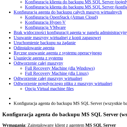
Konfiguracja klienta do backupu MS SQL Server (pojedy
Konfiguracja klienta do backupu MS SQL Server (konfig
Konfiguracja agenta do backupu całych maszyn wirtualnych
Konfiguracja OpenStack (Atman Cloud)
Konfiguracja Hyper-V
Konfiguracja VMware
Brak widoczności konfiguracji agenta w panelu administracyj
Usuwanie maszyny wirtualnej z kopii zapasowej
Uruchomienie backupu na żądanie
Odinstalowanie agenta
Ręczne usuwanie agenta z systemu operacyjnego
Usunięcie agenta z systemu
Odtworzenie całej maszyny
Full Recovery Machine (dla Windows)
Full Recovery Machine (dla Linux)
Odtworzenie całej maszyny wirtualnej
Odtworzenie pojedynczego pliku z maszyny wirtualnej
Opcja Virtual machine files
Konfiguracja agenta do backupu MS SQL Server (wszystkie b
Konfiguracja agenta do backupu MS SQL Server (wsz
Wymagania
: Zainstalowany klient z agentem
MS SQL Server