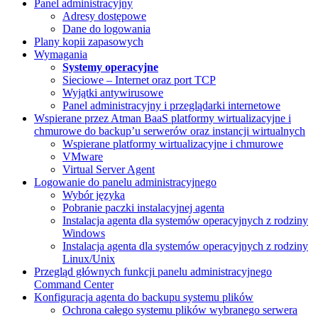
Panel administracyjny
Adresy dostępowe
Dane do logowania
Plany kopii zapasowych
Wymagania
Systemy operacyjne
Sieciowe – Internet oraz port TCP
Wyjątki antywirusowe
Panel administracyjny i przeglądarki internetowe
Wspierane przez Atman BaaS platformy wirtualizacyjne i
chmurowe do backup’u serwerów oraz instancji wirtualnych
Wspierane platformy wirtualizacyjne i chmurowe
VMware
Virtual Server Agent
Logowanie do panelu administracyjnego
Wybór języka
Pobranie paczki instalacyjnej agenta
Instalacja agenta dla systemów operacyjnych z rodziny
Windows
Instalacja agenta dla systemów operacyjnych z rodziny
Linux/Unix
Przegląd głównych funkcji panelu administracyjnego
Command Center
Konfiguracja agenta do backupu systemu plików
Ochrona całego systemu plików wybranego serwera