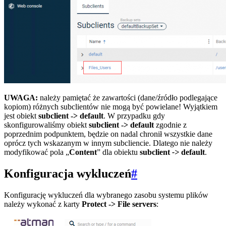
UWAGA:
należy pamiętać że zawartości (dane/źródło podlegające
kopiom) różnych subclientów nie mogą być powielane! Wyjątkiem
jest obiekt
subclient -> default
. W przypadku gdy
skonfigurowaliśmy obiekt
subclient -> default
zgodnie z
poprzednim podpunktem, będzie on nadal chronił wszystkie dane
oprócz tych wskazanym w innym subcliencie. Dlatego nie należy
modyfikować pola „
Content
” dla obiektu
subclient
->
default
.
Konfiguracja wykluczeń
#
Konfigurację wykluczeń dla wybranego zasobu systemu plików
należy wykonać z karty
Protect -> File servers
: