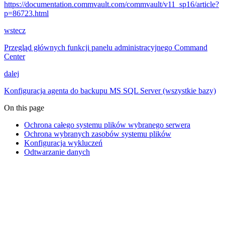
https://documentation.commvault.com/commvault/v11_sp16/article?
p=86723.html
wstecz
Przegląd głównych funkcji panelu administracyjnego Command
Center
dalej
Konfiguracja agenta do backupu MS SQL Server (wszystkie bazy)
On this page
Ochrona całego systemu plików wybranego serwera
Ochrona wybranych zasobów systemu plików
Konfiguracja wykluczeń
Odtwarzanie danych