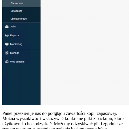
Panel przekieruje nas do podglądu zawartości kopii zapasowej.
Można wyszukiwać i wskazywać konkretne pliki z backupu, które
użytkownik chce odzyskać. Możemy odzyskiwać pliki zgodnie ze
stanem maszyny z ostatniego zadania backupowego lub z