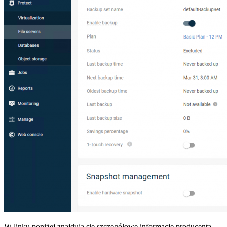
W linku poniżej znajdują się szczegółowe informacje producenta