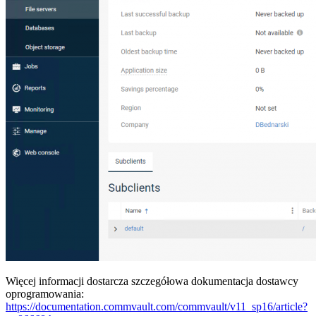
Więcej informacji dostarcza szczegółowa dokumentacja dostawcy
oprogramowania:
https://documentation.commvault.com/commvault/v11_sp16/article?