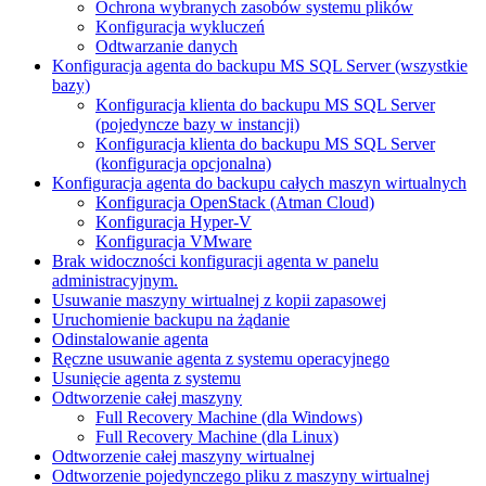
Ochrona wybranych zasobów systemu plików
Konfiguracja wykluczeń
Odtwarzanie danych
Konfiguracja agenta do backupu MS SQL Server (wszystkie
bazy)
Konfiguracja klienta do backupu MS SQL Server
(pojedyncze bazy w instancji)
Konfiguracja klienta do backupu MS SQL Server
(konfiguracja opcjonalna)
Konfiguracja agenta do backupu całych maszyn wirtualnych
Konfiguracja OpenStack (Atman Cloud)
Konfiguracja Hyper-V
Konfiguracja VMware
Brak widoczności konfiguracji agenta w panelu
administracyjnym.
Usuwanie maszyny wirtualnej z kopii zapasowej
Uruchomienie backupu na żądanie
Odinstalowanie agenta
Ręczne usuwanie agenta z systemu operacyjnego
Usunięcie agenta z systemu
Odtworzenie całej maszyny
Full Recovery Machine (dla Windows)
Full Recovery Machine (dla Linux)
Odtworzenie całej maszyny wirtualnej
Odtworzenie pojedynczego pliku z maszyny wirtualnej