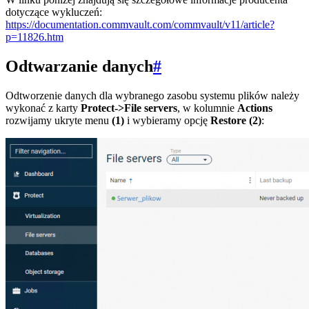
dotyczące wykluczeń:
https://documentation.commvault.com/commvault/v11/article?
p=11826.htm
Odtwarzanie danych
#
Odtworzenie danych dla wybranego zasobu systemu plików należy
wykonać z karty
Protect->File servers
, w kolumnie
Actions
rozwijamy ukryte menu
(1)
i wybieramy opcję
Restore (2)
: