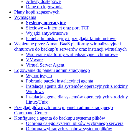
Adresy dostępowe
Dane do logowania
Plany kopii zapasowych
Wymagania
Systemy operacyjne
Sieciowe – Internet oraz port TCP
Wyjątki antywirusowe
Panel administracyjny i przeglądarki internetowe
Wspierane przez Atman BaaS platformy wirtualizacyjne i
chmurowe do backup’u serwerów oraz instancji wirtualnych
Wspierane platformy wirtualizacyjne i chmurowe
VMware
Virtual Server Agent
Logowanie do panelu administracyjnego
Wybór języka
Pobranie paczki instalacyjnej agenta
Instalacja agenta dla systemów operacyjnych z rodziny
Windows
Instalacja agenta dla systemów operacyjnych z rodziny
Linux/Unix
Przegląd głównych funkcji panelu administracyjnego
Command Center
Konfiguracja agenta do backupu systemu plików
Ochrona całego systemu plików wybranego serwera
Ochrona wybranych zasobów systemu plików