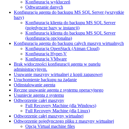
Konfiguracja wykluczeń
Odtwarzanie danych
Konfiguracja agenta do backupu MS SQL Server (wszystkie
bazy)
Konfiguracja klienta do backupu MS SQL Server
(pojedyncze bazy w instancji)
Konfiguracja klienta do backupu MS SQL Server
(konfiguracja opcjonalna)
Konfiguracja agenta do backupu całych maszyn wirtualnych
Konfiguracja OpenStack (Atman Cloud)
Konfiguracja Hyper-V
Konfiguracja VMware
Brak widoczności konfiguracji agenta w panelu
administracyjnym.
Usuwanie maszyny wirtualnej z kopii zapasowej
Uruchomienie backupu na żądanie
Odinstalowanie agenta
Ręczne usuwanie agenta z systemu operacyjnego
Usunięcie agenta z systemu
Odtworzenie całej maszyny
Full Recovery Machine (dla Windows)
Full Recovery Machine (dla Linux)
Odtworzenie całej maszyny wirtualnej
Odtworzenie pojedynczego pliku z maszyny wirtualnej
Opcja Virtual machine files