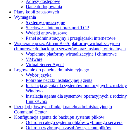
Adresy dostępowe
Dane do logowania
Plany kopii zapasowych
Wymagania
Systemy operacyjne
Sieciowe – Internet oraz port TCP
Wyjątki antywirusowe
Panel administracyjny i przeglądarki internetowe
Wspierane przez Atman BaaS platformy wirtualizacyjne i
chmurowe do backup’u serwerów oraz instancji wirtualnych
Wspierane platformy wirtualizacyjne i chmurowe
VMware
Virtual Server Agent
Logowanie do panelu administracyjnego
Wybór języka
Pobranie paczki instalacyjnej agenta
Instalacja agenta dla systemów operacyjnych z rodziny
Windows
Instalacja agenta dla systemów operacyjnych z rodziny
Linux/Unix
Przegląd głównych funkcji panelu administracyjnego
Command Center
Konfiguracja agenta do backupu systemu plików
Ochrona całego systemu plików wybranego serwera
Ochrona wybranych zasobów systemu plików