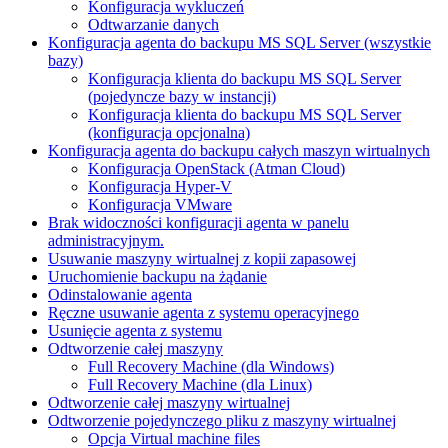
Konfiguracja wykluczeń
Odtwarzanie danych
Konfiguracja agenta do backupu MS SQL Server (wszystkie
bazy)
Konfiguracja klienta do backupu MS SQL Server
(pojedyncze bazy w instancji)
Konfiguracja klienta do backupu MS SQL Server
(konfiguracja opcjonalna)
Konfiguracja agenta do backupu całych maszyn wirtualnych
Konfiguracja OpenStack (Atman Cloud)
Konfiguracja Hyper-V
Konfiguracja VMware
Brak widoczności konfiguracji agenta w panelu
administracyjnym.
Usuwanie maszyny wirtualnej z kopii zapasowej
Uruchomienie backupu na żądanie
Odinstalowanie agenta
Ręczne usuwanie agenta z systemu operacyjnego
Usunięcie agenta z systemu
Odtworzenie całej maszyny
Full Recovery Machine (dla Windows)
Full Recovery Machine (dla Linux)
Odtworzenie całej maszyny wirtualnej
Odtworzenie pojedynczego pliku z maszyny wirtualnej
Opcja Virtual machine files