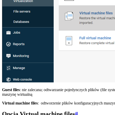
Guest files
: nie zalecana; odtwarzanie pojedynczych plików (file sy
maszynę wirtualną
Virtual machine files
: odtworzenie plików konfiguracyjnych maszyn
Opcja Virtual machine files
#