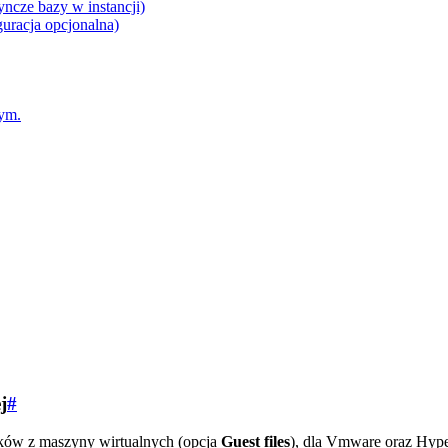
ncze bazy w instancji)
uracja opcjonalna)
nym.
j
#
ików z maszyny wirtualnych (opcja
Guest files
), dla Vmware oraz Hype