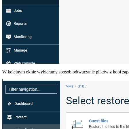
W kolejnym oknie wybieramy sposób odtwarzanie plików z kopi zap