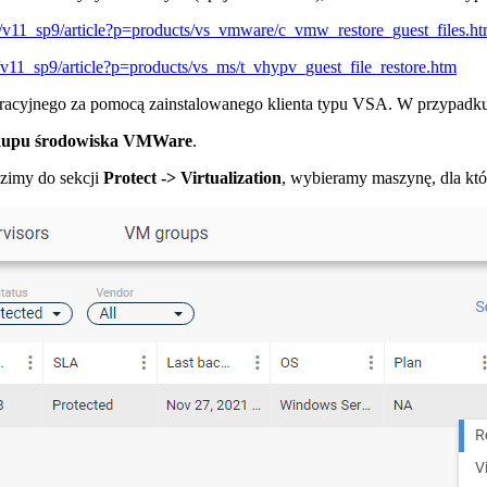
/v11_sp9/article?p=products/vs_vmware/c_vmw_restore_guest_files.h
11_sp9/article?p=products/vs_ms/t_vhypv_guest_file_restore.htm
racyjnego za pomocą zainstalowanego klienta typu VSA. W przypadku
ckupu środowiska VMWare
.
zimy do sekcji
Protect -> Virtualization
, wybieramy maszynę, dla któ