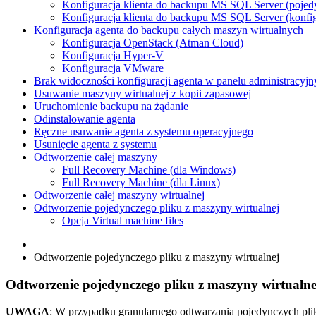
Konfiguracja klienta do backupu MS SQL Server (pojedy
Konfiguracja klienta do backupu MS SQL Server (konfig
Konfiguracja agenta do backupu całych maszyn wirtualnych
Konfiguracja OpenStack (Atman Cloud)
Konfiguracja Hyper-V
Konfiguracja VMware
Brak widoczności konfiguracji agenta w panelu administracyj
Usuwanie maszyny wirtualnej z kopii zapasowej
Uruchomienie backupu na żądanie
Odinstalowanie agenta
Ręczne usuwanie agenta z systemu operacyjnego
Usunięcie agenta z systemu
Odtworzenie całej maszyny
Full Recovery Machine (dla Windows)
Full Recovery Machine (dla Linux)
Odtworzenie całej maszyny wirtualnej
Odtworzenie pojedynczego pliku z maszyny wirtualnej
Opcja Virtual machine files
Odtworzenie pojedynczego pliku z maszyny wirtualnej
Odtworzenie pojedynczego pliku z maszyny wirtualne
UWAGA
: W przypadku granularnego odtwarzania pojedynczych pl