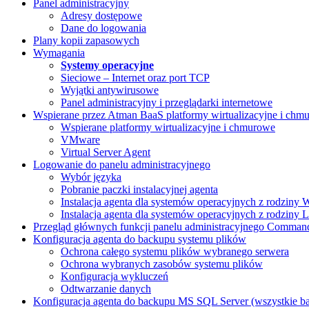
Panel administracyjny
Adresy dostępowe
Dane do logowania
Plany kopii zapasowych
Wymagania
Systemy operacyjne
Sieciowe – Internet oraz port TCP
Wyjątki antywirusowe
Panel administracyjny i przeglądarki internetowe
Wspierane przez Atman BaaS platformy wirtualizacyjne i chmu
Wspierane platformy wirtualizacyjne i chmurowe
VMware
Virtual Server Agent
Logowanie do panelu administracyjnego
Wybór języka
Pobranie paczki instalacyjnej agenta
Instalacja agenta dla systemów operacyjnych z rodziny
Instalacja agenta dla systemów operacyjnych z rodziny 
Przegląd głównych funkcji panelu administracyjnego Comman
Konfiguracja agenta do backupu systemu plików
Ochrona całego systemu plików wybranego serwera
Ochrona wybranych zasobów systemu plików
Konfiguracja wykluczeń
Odtwarzanie danych
Konfiguracja agenta do backupu MS SQL Server (wszystkie b