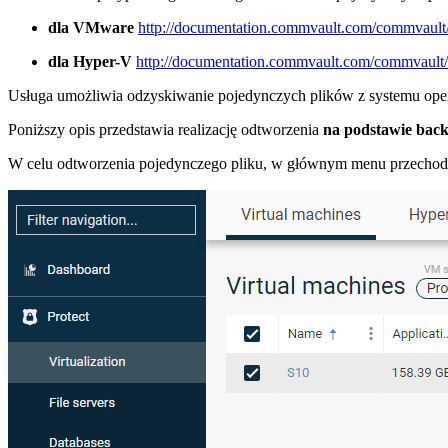
dla VMware
http://documentation.commvault.com/commvault
dla Hyper-V
http://documentation.commvault.com/commvault/v
Usługa umożliwia odzyskiwanie pojedynczych plików z systemu ope
Poniższy opis przedstawia realizację odtworzenia
na podstawie ba
W celu odtworzenia pojedynczego pliku, w głównym menu przechod