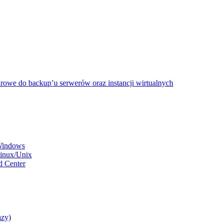
rowe do backup’u serwerów oraz instancji wirtualnych
 Windows
Linux/Unix
d Center
azy)